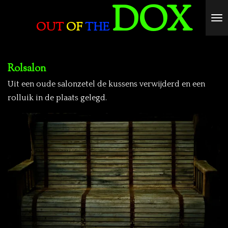
DOX
Ga
OUT
OF
THE
direct
naar
de
Rolsalon
hoofdinhoud
Uit een oude salonzetel de kussens verwijderd en een
rolluik in de plaats gelegd.