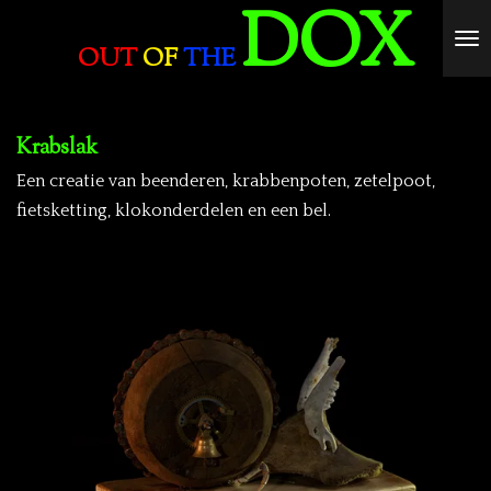
DOX
Ga
OUT
OF
THE
direct
naar
de
Krabslak
hoofdinhoud
Een creatie van beenderen, krabbenpoten, zetelpoot,
fietsketting, klokonderdelen en een bel.