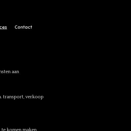
ices
Contact
nsten aan
. transport, verkoop
ing te komen maken