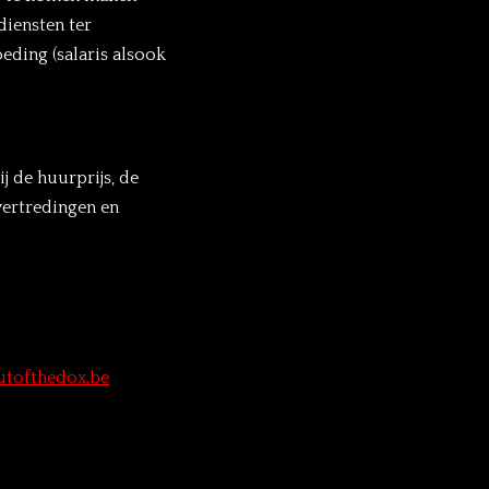
diensten ter
eding (salaris alsook
 de huurprijs, de
vertredingen en
utofthedox.be