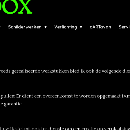
DOX
Schilderwerken
Verlichting
cARTavan
Serv
reeds gerealiseerde werkstukken bied ik ook de volgende die
spullen
:
Er dient een overeenkomst te worden opgemaakt i.v.m
e garantie.
ling
: Ik stel mij ook ter dienste om een creatie op verplaats