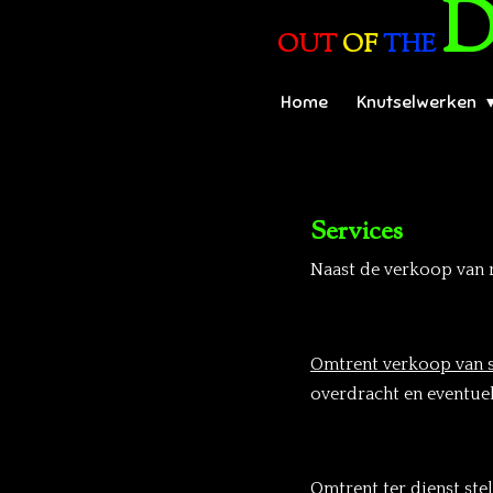
Ga
OUT
OF
THE
direct
naar
Home
Knutselwerken
de
hoofdinhoud
Services
Naast de verkoop van 
Omtrent verkoop van 
overdracht en eventuel
Omtrent ter dienst stel